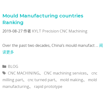
Mould Manufacturing countries
Ranking
2019-08-27
作者
KYLT Precision CNC Machining
Over the past two decades, China’s mould manufact …
阅
读更多
分
BLOG
类
标
CNC MACHINING
、
CNC machining services
、
cnc
签
milling part
、
cnc turned part
、
mold making
、
mold
manufacturing
、
rapid prototype