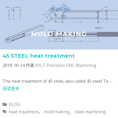
跳
MENU
至
内
容
MOLD MAKING
45 STEEL heat treatment
2019-10-14
作者
KYLT Precision CNC Machining
The heat treatment of 45 steel, also called 45 steel Te …
阅读更多
分
BLOG
类
标
heat treatment
、
mold making
、
steel machining
签