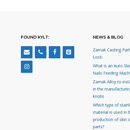
FOUND KYLT:
NEWS & BLOG
Zamak Casting Part
Lock
What is an Auto Ski
Nails Feeding Mach
Zamak Alloy to inst
in the manufacturin
knobs
Which type of stainl
material is used in 
production of skin 
parts?