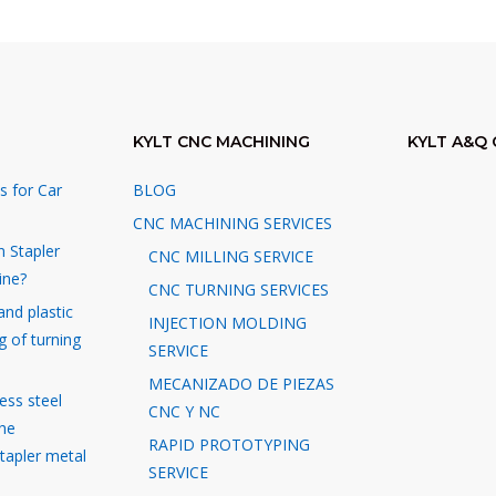
KYLT CNC MACHINING
KYLT A&Q 
s for Car
BLOG
CNC MACHINING SERVICES
n Stapler
CNC MILLING SERVICE
ine?
CNC TURNING SERVICES
and plastic
INJECTION MOLDING
g of turning
SERVICE
MECANIZADO DE PIEZAS
ess steel
CNC Y NC
the
RAPID PROTOTYPING
stapler metal
SERVICE