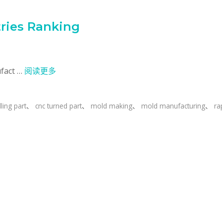
ries Ranking
ufact …
阅读更多
lling part
、
cnc turned part
、
mold making
、
mold manufacturing
、
ra