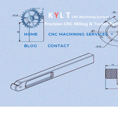
跳
至
内
容
HOME
CNC MACHINING SERVICES
BLOG
CONTACT