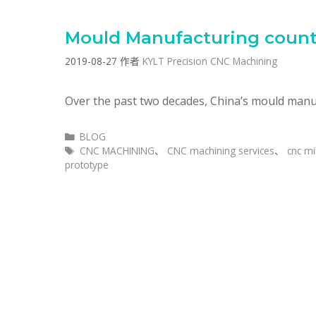
Mould Manufacturing count
2019-08-27
作者
KYLT Precision CNC Machining
Over the past two decades, China’s mould man
分
BLOG
类
标
CNC MACHINING
、
CNC machining services
、
cnc mi
签
prototype