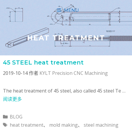
跳
MENU
至
内
容
HEAT TREATMENT
45 STEEL heat treatment
2019-10-14
作者
KYLT Precision CNC Machining
The heat treatment of 45 steel, also called 45 steel Te …
阅读更多
分
BLOG
类
标
heat treatment
、
mold making
、
steel machining
签