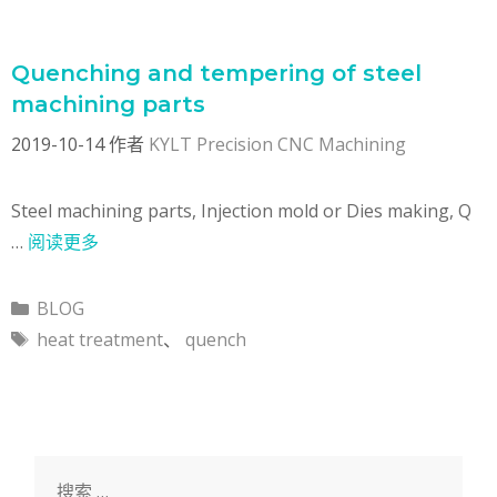
Quenching and tempering of steel
machining parts
2019-10-14
作者
KYLT Precision CNC Machining
Steel machining parts, Injection mold or Dies making, Q
…
阅读更多
分
BLOG
类
标
heat treatment
、
quench
签
搜
索：