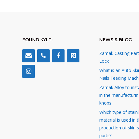
FOUND KYLT:
NEWS & BLOG
Zamak Casting Part
Lock
What is an Auto Ski
Nails Feeding Mach
Zamak Alloy to inst
in the manufacturin
knobs
Which type of stainl
material is used in 
production of skin 
parts?