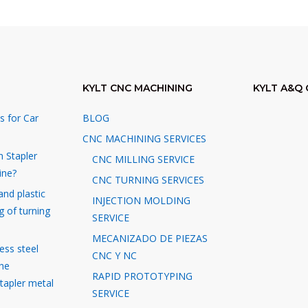
KYLT CNC MACHINING
KYLT A&Q 
s for Car
BLOG
CNC MACHINING SERVICES
n Stapler
CNC MILLING SERVICE
ine?
CNC TURNING SERVICES
and plastic
INJECTION MOLDING
g of turning
SERVICE
MECANIZADO DE PIEZAS
ess steel
CNC Y NC
the
RAPID PROTOTYPING
stapler metal
SERVICE