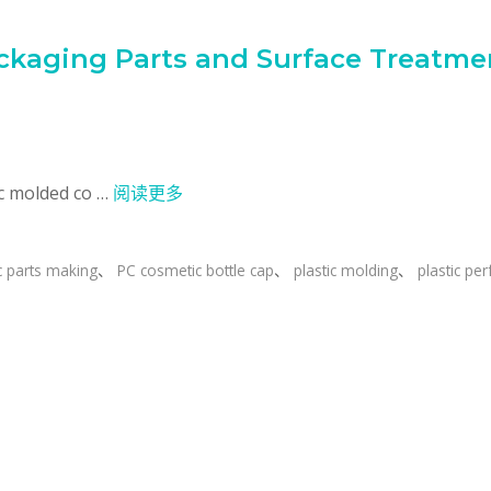
ckaging Parts and Surface Treatme
c molded co …
阅读更多
c parts making
、
PC cosmetic bottle cap
、
plastic molding
、
plastic pe