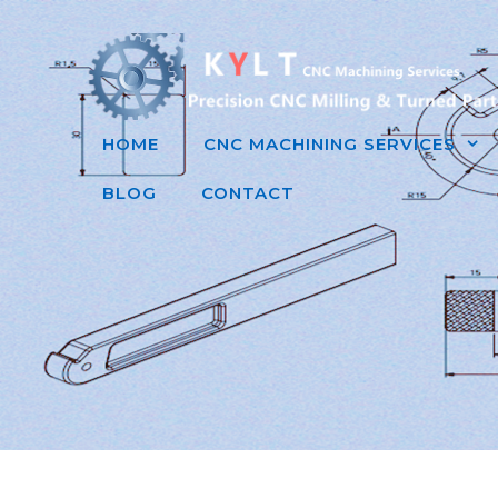
跳
至
内
容
HOME
CNC MACHINING SERVICES
BLOG
CONTACT