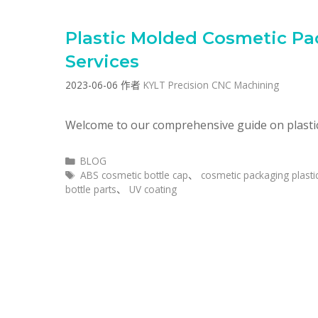
Plastic Molded Cosmetic Pa
Services
2023-06-06
作者
KYLT Precision CNC Machining
Welcome to our comprehensive guide on plasti
分
BLOG
类
标
ABS cosmetic bottle cap
、
cosmetic packaging plasti
签
bottle parts
、
UV coating