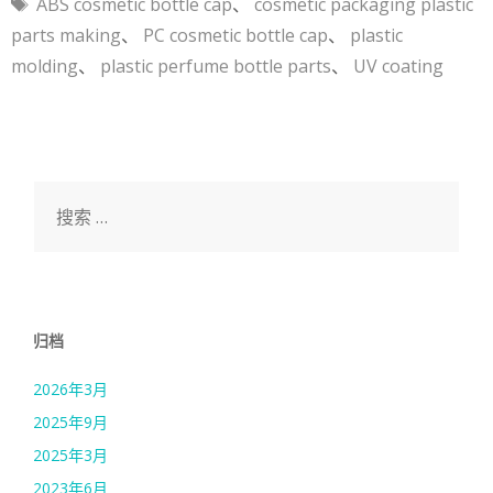
标
ABS cosmetic bottle cap
、
cosmetic packaging plastic
签
parts making
、
PC cosmetic bottle cap
、
plastic
molding
、
plastic perfume bottle parts
、
UV coating
搜
索：
归档
2026年3月
2025年9月
2025年3月
2023年6月