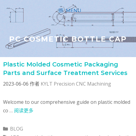
跳
MENU
至
内
容
PC COSMETIC BOTTLE CAP
Plastic Molded Cosmetic Packaging
Parts and Surface Treatment Services
2023-06-06
作者
KYLT Precision CNC Machining
Welcome to our comprehensive guide on plastic molded
co …
阅读更多
分
BLOG
类