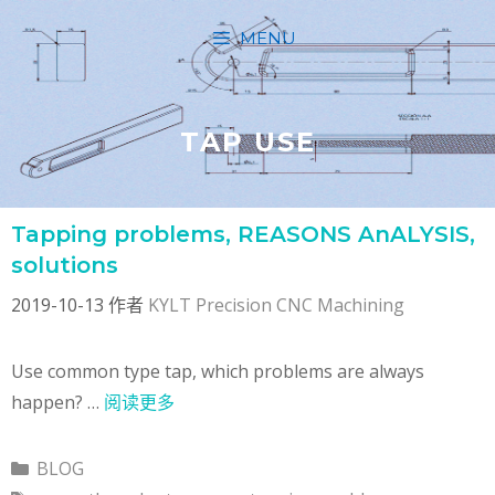
跳
MENU
至
内
容
TAP USE
Tapping problems, REASONS AnALYSIS,
solutions
2019-10-13
作者
KYLT Precision CNC Machining
Use common type tap, which problems are always
happen? …
阅读更多
分
BLOG
类