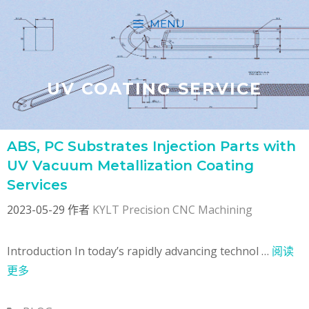
跳
MENU
至
内
容
UV COATING SERVICE
ABS, PC Substrates Injection Parts with
UV Vacuum Metallization Coating
Services
2023-05-29
作者
KYLT Precision CNC Machining
Introduction In today’s rapidly advancing technol …
阅读
更多