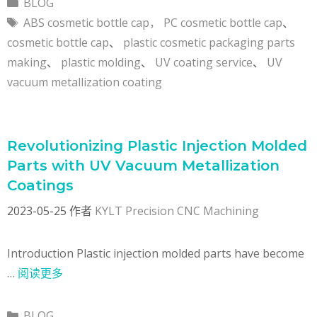
分
BLOG
类
标
ABS cosmetic bottle cap， PC cosmetic bottle cap
、
签
cosmetic bottle cap
、
plastic cosmetic packaging parts
making
、
plastic molding
、
UV coating service
、
UV
vacuum metallization coating
Revolutionizing Plastic Injection Molded
Parts with UV Vacuum Metallization
Coatings
2023-05-25
作者
KYLT Precision CNC Machining
Introduction Plastic injection molded parts have become
…
阅读更多
分
BLOG