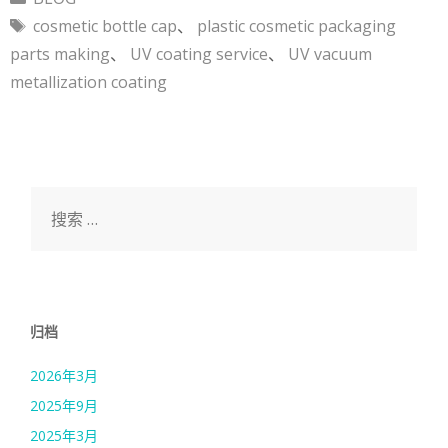
类
标
cosmetic bottle cap
、
plastic cosmetic packaging
签
parts making
、
UV coating service
、
UV vacuum
metallization coating
搜
索：
归档
2026年3月
2025年9月
2025年3月