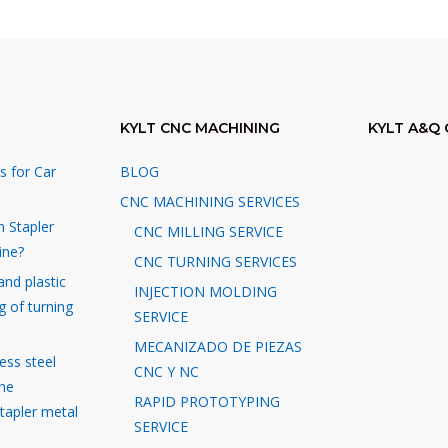
KYLT CNC MACHINING
KYLT A&Q 
s for Car
BLOG
CNC MACHINING SERVICES
n Stapler
CNC MILLING SERVICE
ine?
CNC TURNING SERVICES
and plastic
INJECTION MOLDING
g of turning
SERVICE
MECANIZADO DE PIEZAS
ess steel
CNC Y NC
the
RAPID PROTOTYPING
stapler metal
SERVICE