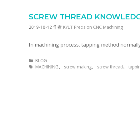
SCREW THREAD KNOWLED
2019-10-12
作者
KYLT Precision CNC Machining
In machining process, tapping method normall
分
BLOG
类
标
MACHINING
、
screw making
、
screw thread
、
tappi
签