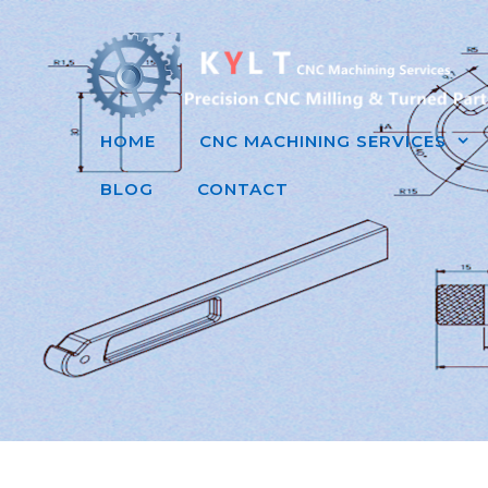
跳
至
内
容
HOME
CNC MACHINING SERVICES
BLOG
CONTACT