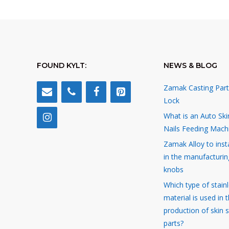
FOUND KYLT:
NEWS & BLOG
Zamak Casting Part
Lock
What is an Auto Ski
Nails Feeding Mach
Zamak Alloy to inst
in the manufacturin
knobs
Which type of stainl
material is used in 
production of skin 
parts?