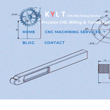
跳
至
内
容
HOME
CNC MACHINING SERVICES
BLOG
CONTACT