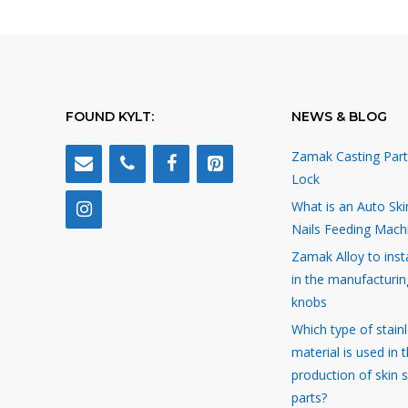
FOUND KYLT:
NEWS & BLOG
Zamak Casting Part
Lock
What is an Auto Ski
Nails Feeding Mach
Zamak Alloy to inst
in the manufacturin
knobs
Which type of stainl
material is used in 
production of skin 
parts?