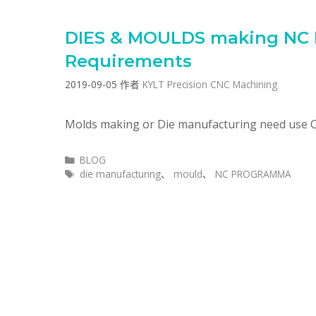
DIES & MOULDS making NC
Requirements
2019-09-05
作者
KYLT Precision CNC Machining
Molds making or Die manufacturing need use 
分
BLOG
类
标
die manufacturing
、
mould
、
NC PROGRAMMA
签