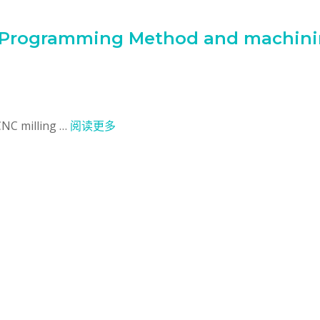
 Programming Method and machin
CNC milling …
阅读更多