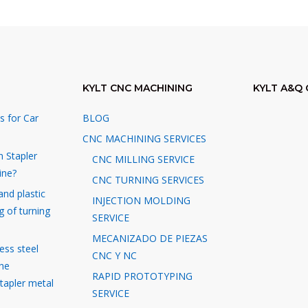
KYLT CNC MACHINING
KYLT A&Q 
s for Car
BLOG
CNC MACHINING SERVICES
n Stapler
CNC MILLING SERVICE
ine?
CNC TURNING SERVICES
and plastic
INJECTION MOLDING
g of turning
SERVICE
MECANIZADO DE PIEZAS
ess steel
CNC Y NC
the
RAPID PROTOTYPING
stapler metal
SERVICE